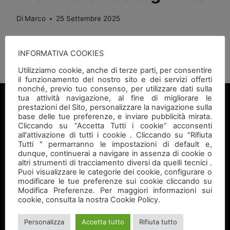
Di
Marco
25 Settembre 2025
Benvenuti sulle pagine del nostro sito.
INFORMATIVA COOKIES
Utilizziamo cookie, anche di terze parti, per consentire
il funzionamento del nostro sito e dei servizi offerti
nonché, previo tuo consenso, per utilizzare dati sulla
tua attività navigazione, al fine di migliorare le
prestazioni del Sito, personalizzare la navigazione sulla
Metal.Fer srl di Bianco Giorgio e C.
base delle tue preferenze, e inviare pubblicità mirata.
Cliccando su “Accetta Tutti i cookie” acconsenti
via Fossano, 16 - 10024 Moncalieri (To)
all'attivazione di tutti i cookie . Cliccando su "Rifiuta
Telefono: +39 011 6404727
Tutti " permarranno le impostazioni di default e,
dunque, continuerai a navigare in assenza di cookie o
Fax: +39 011 6485218
altri strumenti di tracciamento diversi da quelli tecnici .
E-mail: info@metalfer.biz
Puoi visualizzare le categorie dei cookie, configurare o
modificare le tue preferenze sui cookie cliccando su
Modifica Preferenze. Per maggiori informazioni sui
cookie, consulta la nostra Cookie Policy.
AIUTI STATALI
Personalizza
Accetta tutto
Rifiuta tutto