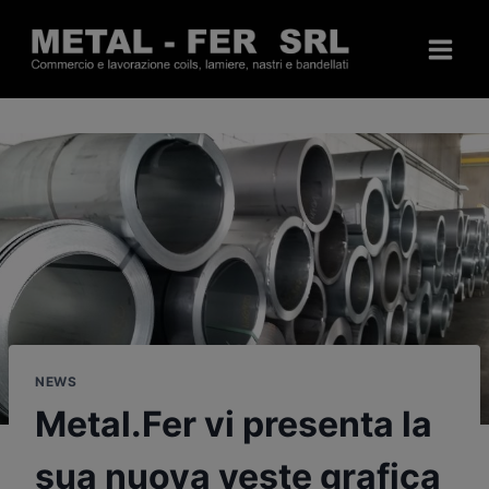
Salta
al
contenuto
NEWS
Metal.Fer vi presenta la
sua nuova veste grafica